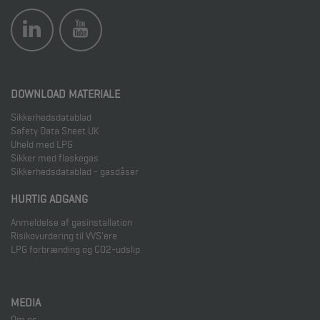
DOWNLOAD MATERIALE
Sikkerhedsdatablad
Safety Data Sheet UK
Uheld med LPG
Sikker med flaskegas
Sikkerhedsdatablad - gasdåser
HURTIG ADGANG
Anmeldelse af gasinstallation
Risikovurdering til VVS'ere
LPG forbrænding og CO2-udslip
MEDIA
Om os