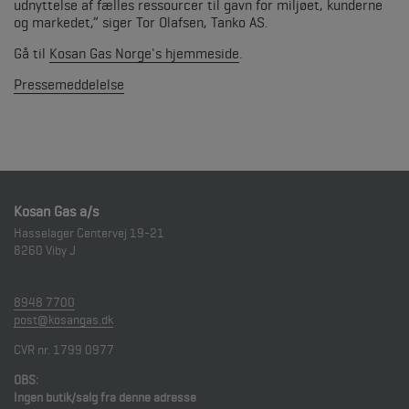
udnyttelse af fælles ressourcer til gavn for miljøet, kunderne
og markedet,” siger Tor Olafsen, Tanko AS.
Gå til
Kosan Gas Norge's hjemmeside
.
Pressemeddelelse
Kosan Gas a/s
Hasselager Centervej 19-21
8260
Viby J
8948 7700
post@kosangas.dk
CVR nr. 1799 0977
OBS:
Ingen butik/salg fra denne adresse