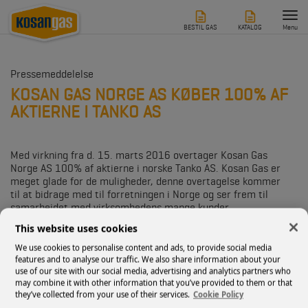
Tog
nav
BESTIL GAS
KATALOG
Menu
Pressemeddelelse
KOSAN GAS NORGE AS KØBER 100% AF
AKTIERNE I TANKO AS
Med virkning fra d. 15. marts 2016 overtager Kosan Gas
Norge AS 100% af aktierne i norske Tanko AS. Kosan Gas er
meget glade for de muligheder, denne overtagelse kommer
til at bidrage med til forretningen i Norge og ser frem til
samarbejdet med virksomhedens mange kunder.
This website uses cookies
”Norge er for Kosan Gas et spændende marked at operere i.
Det er et marked, som bevæger sig hastigt fra at være ’olie-
We use cookies to personalise content and ads, to provide social media
land’ til også at have fokus på andre mere bæredygtige
features and to analyse our traffic. We also share information about your
use of our site with our social media, advertising and analytics partners who
energikilder. Og her kan LPG være med til bygge bro til
may combine it with other information that you’ve provided to them or that
fremtidens energiformer,” siger Per Offersen, CEO Kosan Gas
they’ve collected from your use of their services.
Cookie Policy
a/s.