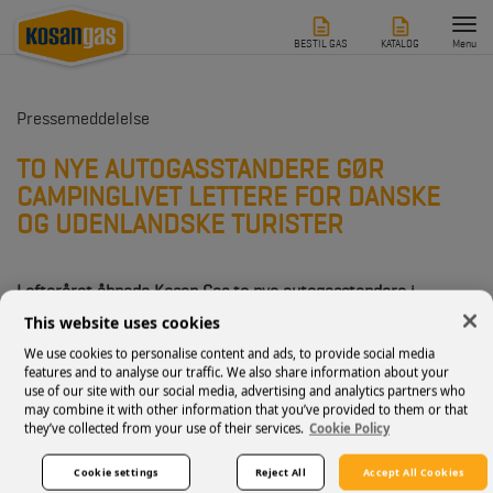
Tog
nav
BESTIL GAS
KATALOG
Menu
Pressemeddelelse
TO NYE AUTOGASSTANDERE GØR
CAMPINGLIVET LETTERE FOR DANSKE
OG UDENLANDSKE TURISTER
I efteråret åbnede Kosan Gas to nye autogasstandere i
henholdsvis Albertslund og Tårs. De skal bidrage til at gøre
This website uses cookies
campinglivet lettere for mange campister og turister i
Danmark.
We use cookies to personalise content and ads, to provide social media
features and to analyse our traffic. We also share information about your
Det er blevet nemmere at rejse rundt i Danmark med
use of our site with our social media, advertising and analytics partners who
autocamper, når du bruger
gas
. To nye autogasstandere fra
may combine it with other information that you’ve provided to them or that
they’ve collected from your use of their services.
Cookie Policy
Kosan Gas åbnede tidligere på efteråret, hvor forbrugerne
kan påfylde deres fastmonterede gastanke i
køretøjet. Gasstanderne har siden da været i høj kurs blandt
Cookie settings
Reject All
Accept All Cookies