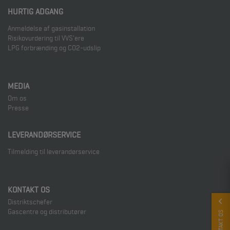
HURTIG ADGANG
Anmeldelse af gasinstallation
Risikovurdering til VVS'ere
LPG forbrænding og CO2-udslip
MEDIA
Om os
Presse
LEVERANDØRSERVICE
Tilmelding til leverandørservice
KONTAKT OS
Distriktschefer
Gascentre og distributører
KONTAKT OS