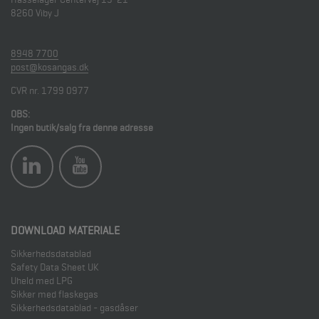
8260
Viby J
8948 7700
post@kosangas.dk
CVR nr. 1799 0977
OBS:
Ingen butik/salg fra denne adresse
DOWNLOAD MATERIALE
Sikkerhedsdatablad
Safety Data Sheet UK
Uheld med LPG
Sikker med flaskegas
Sikkerhedsdatablad - gasdåser