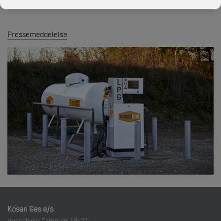
danske og udenlandske campister.
Pressemeddelelse
Kosan Gas a/s
Hasselager Centervej 19-21