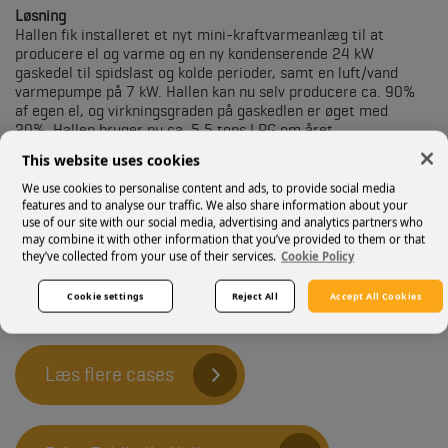
Løsning
Hallen fik installeret et nyt mini-kraftvarmeanlæg til at
producere el og varme og en ny kondenserende 24 kW
gaskedel til spidslast og kolde perioder, samt en luft/vand
varmepumpe på 7 kW. Hallen kan nu selv producere ca. 90%
af egen el, og virkningsgraden på gaskedlen er øget med
20%. Hallen bruger nu ca. 5,5 tons LPG om året.
This website uses cookies
Investering
Mini-kraftvarme, varmepumpe og kedel incl. installation
We use cookies to personalise content and ads, to provide social media
Gasanlæg
features and to analyse our traffic. We also share information about your
use of our site with our social media, advertising and analytics partners who
El- arbejde
may combine it with other information that you’ve provided to them or that
I alt: 330.000,-
they’ve collected from your use of their services.
Cookie Policy
Besparelse
Cookie settings
Reject All
Accept All Cookies
Årlig besparelse ca.: 60.000,-
Tilbagebetalingstid for investering: 5,5 år
Læs flere cases