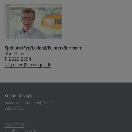
Sjælland/Fyn/Lolland/Falster/Bornholm
Stig Olsen
T. 2526 2854
stig.olsen@kosangas.dk
Kosan Gas a/s
Hasselager Centervej 19-21
8260
Viby J
8948 7700
post@kosangas.dk