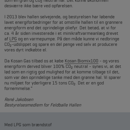
som en grøn og CO
neutral hal. Det kunne økonomien
2
desværre ikke bære ved opførelsen.
I 2013 blev hallen selvejende, og bestyrelsen har løbende
lavet energiforbedringer for at omstille hallen til en grønnere
energiform end det oprindelige oliefyr. Det betød, at vi for
ca. 4 år siden investerede i et minikraftvarmeanlæg drevet
af
LPG
og en varmepumpe. På den måde kunne vi nedbringe
CO
-udslippet og spare en del penge ved selv at producere
2
vores dyrt indkøbte el.
Da Kosan Gas tilbød os at købe
Kosan Biomix100
- og vores
energiform derved bliver 100% CO
neutral - synes vi, at det
2
lød som en rigtig god mulighed for at komme tilbage til det,
som var den oprindelige tanke med den grønne hal. Vi sparer
nu miljøet for yderligere 15 tons CO
. Det er en god
2
fornemmelse.”
René Jakobsen
Bestyrelsesmedlem for Feldballe Hallen
Med LPG som brændstof