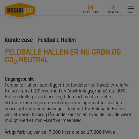
Tog
nav
BESTIL GAS
KATALOG
Menu
Kunde case - Feldballe Hallen
FELDBALLE HALLEN ER NU GRØN OG
CO
NEUTRAL
2
Udgangspunkt
Feldballe Hallen, som ligger i et landdistrikt, havde et oliefyr
fra starten af 00’erne med en årsvirkningsgrad på ca. 80%.
Hallen skulle privatiseres og i den forbindelse skulle
driftsomkostningerne nedbringes ved hjælp af forskellige
energioptimerende løsninger. Specielt for Feldballe Hallen
var, at deres forbrug lå i underkanten af, hvad der burde være
muligt Med et mini-kraftvarmeanlæg.
Årligt forbrug var ca. 7.000 liter olie og 17.000 kWh el.