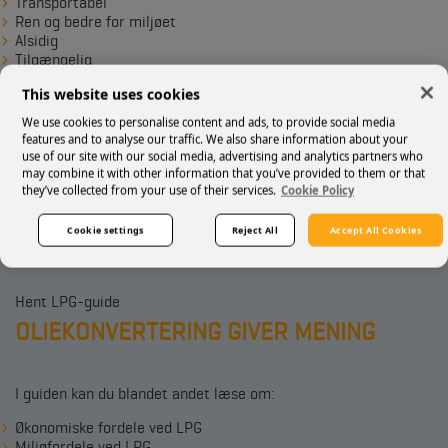
Transportabel
Ren og bedre for miljøet
Alsidig
Tilgængelig
This website uses cookies
We use cookies to personalise content and ads, to provide social media
features and to analyse our traffic. We also share information about your
Læs kunde cases
use of our site with our social media, advertising and analytics partners who
may combine it with other information that you’ve provided to them or that
De bruger
they’ve collected from your use of their services.
Cookie Policy
også LPG
Cookie settings
Reject All
Accept All Cookies
Hent LPG-guide
OLIEKONVERTERING GIVER MENING
I guiden kan du blandet andet læse om:
Økonomiske fordele ved LPG
Miljøfordele ved LPG