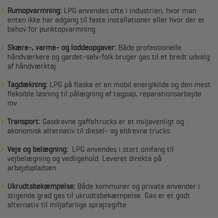
Rumopvarmning:
LPG anvendes ofte i industrien, hvor man
enten ikke har adgang til faste installationer eller hvor der er
behov for punktopvarmning
Skære-, varme- og loddeopgaver:
Både professionelle
håndværkere og gørdet-selv-folk bruger gas til et bredt udvalg
af håndværktøj
Tagdækning:
LPG på flaske er en mobil energikilde og den mest
fleksible løsning til pålægning af tagpap, reparationsarbejde
mv
Transport:
Gasdrevne gaffeltrucks er et miljøvenligt og
økonomisk alternativ til diesel- og eldrevne trucks.
Veje og belægning:
LPG anvendes i stort omfang til
vejbelægning og vedligehold. Leveret direkte på
arbejdspladsen.
Ukrudtsbekæmpelse:
Både kommuner og private anvender i
stigende grad gas til ukrudtsbekæmpelse. Gas er et godt
alternativ til miljøfarlige sprøjtegifte