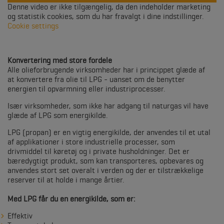
Denne video er ikke tilgængelig, da den indeholder marketing
og statistik cookies, som du har fravalgt i dine indstillinger.
Cookie settings
Konvertering med store fordele
Alle olieforbrugende virksomheder har i princippet glæde af
at konvertere fra olie til LPG - uanset om de benytter
energien til opvarmning eller industriprocesser.
Især virksomheder, som ikke har adgang til naturgas vil have
glæde af LPG som energikilde.
LPG (propan) er en vigtig energikilde, der anvendes til et utal
af applikationer i store industrielle processer, som
drivmiddel til køretøj og i private husholdninger. Det er
bæredygtigt produkt, som kan transporteres, opbevares og
anvendes stort set overalt i verden og der er tilstrækkelige
reserver til at holde i mange årtier.
Med LPG får du en energikilde, som er:
Effektiv