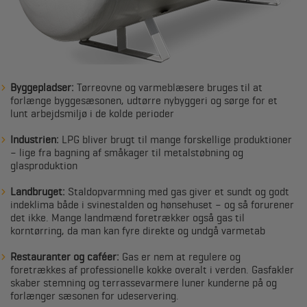
Byggepladser:
Tørreovne og varmeblæsere bruges til at
forlænge byggesæsonen, udtørre nybyggeri og sørge for et
lunt arbejdsmiljø i de kolde perioder
Industrien:
LPG bliver brugt til mange forskellige produktioner
– lige fra bagning af småkager til metalstøbning og
glasproduktion
Landbruget:
Staldopvarmning med gas giver et sundt og godt
indeklima både i svinestalden og hønsehuset – og så forurener
det ikke. Mange landmænd foretrækker også gas til
korntørring, da man kan fyre direkte og undgå varmetab
Restauranter og caféer:
Gas er nem at regulere og
foretrækkes af professionelle kokke overalt i verden. Gasfakler
skaber stemning og terrassevarmere luner kunderne på og
forlænger sæsonen for udeservering.