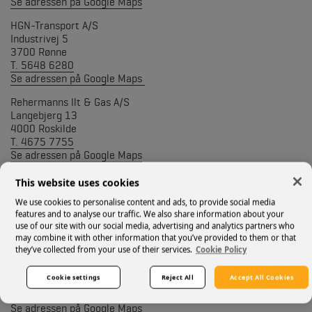
Se adressen på Google Maps
HGN-Transport A/S
Industrivej 5
3700 Rønne
T. 5648 6280
Se adressen på Google Maps
Rehermanns Ilt & Gas A/S
Langebjerg 13
4000 Roskilde
T. 4675 7755
Se adressen på Google Maps
Kosan Gascenter Sjælland
This website uses cookies
Kongstedvej 2D
We use cookies to personalise content and ads, to provide social media
4200 Slagelse
features and to analyse our traffic. We also share information about your
T. 5852 0550
use of our site with our social media, advertising and analytics partners who
Se adressen på Google Maps
may combine it with other information that you’ve provided to them or that
they’ve collected from your use of their services.
Cookie Policy
Special-Butikken
Ringstedgade 150
Cookie settings
Reject All
Accept All Cookies
4700 Næstved
T. 5573 9192
Se adressen på Google Maps