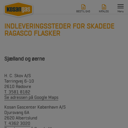
Tog
nav
BESTIL GAS
KATALOG
Menu
INDLEVERINGSSTEDER FOR SKADEDE
RAGASCO FLASKER
Sjælland og øerne
H. C. Skov A/S
Tørringvej 6-10
2610 Rødovre
T. 3581 8182
Se adressen på Google Maps
Kosan Gascenter København A/S
Djursvang 6A
2620 Albertslund
T. 4362 3020