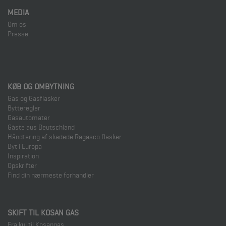
MEDIA
Om os
Presse
KØB OG OMBYTNING
Gas og Gasflasker
Bytteregler
Gasautomater
Gäste aus Deutschland
Håndtering af skadede Ragasco flasker
Byt i Europa
Inspiration
Opskrifter
Find din nærmeste forhandler
SKIFT TIL KOSAN GAS
Fra kul til Kosangas