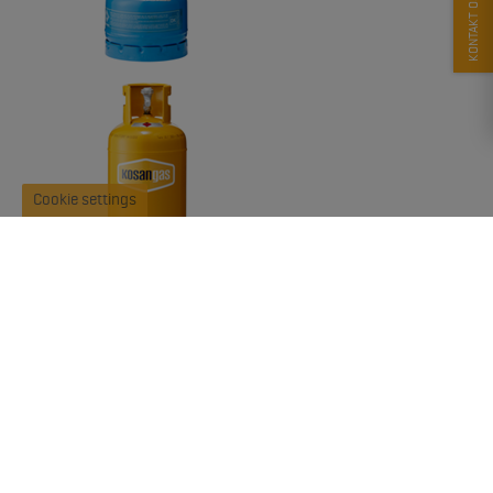
KONTAKT OS
Cookie settings
Find din lokale gasforhandler eller gasautomat
FORHANDLERE AF GASFLASKER