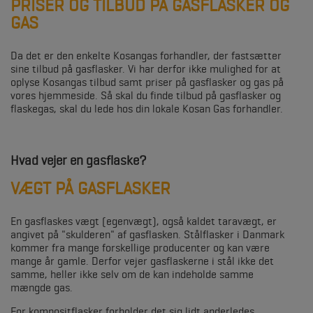
PRISER OG TILBUD PÅ GASFLASKER OG
GAS
Da det er den enkelte Kosangas forhandler, der fastsætter
sine tilbud på gasflasker. Vi har derfor ikke mulighed for at
oplyse Kosangas tilbud samt priser på gasflasker og gas på
vores hjemmeside. Så skal du finde tilbud på gasflasker og
flaskegas, skal du lede hos din lokale Kosan Gas forhandler.
Hvad vejer en gasflaske?
VÆGT PÅ GASFLASKER
En gasflaskes vægt (egenvægt), også kaldet taravægt, er
angivet på "skulderen" af gasflasken. Stålflasker i Danmark
kommer fra mange forskellige producenter og kan være
mange år gamle. Derfor vejer gasflaskerne i stål ikke det
samme, heller ikke selv om de kan indeholde samme
mængde gas.
For kompositflasker forholder det sig lidt anderledes.