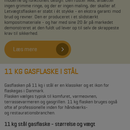
moderne og funktionelt design. Den ruster ikke, afsætter
ingen grimme ringe, og der er ingen maling, der skaller af.
Letvægtsflasken er støbt i ét stykke - en ekstra garanti mod
brud og revner. Den er produceret i et slidstærkt
kompositmateriale - og har med sine 20 år på markedet
demonstreret at den fuldt ud lever op til selv de skrappeste
krav til sikkerhed.
Læs mere
11 KG GASFLASKE I STÅL
Gasflasken på 11 kg i stål er en klassiker og et ikon for
flaskegas i Danmark.
Flasken vælges typisk til komfuret, varmeovnen,
terrassevarmeren og gasgrillen. 11 kg flasken bruges også
ofte af professionelle inden for håndværks-
og restaurationsbranchen.
11 kg stål gasflaske - størrelse og vægt