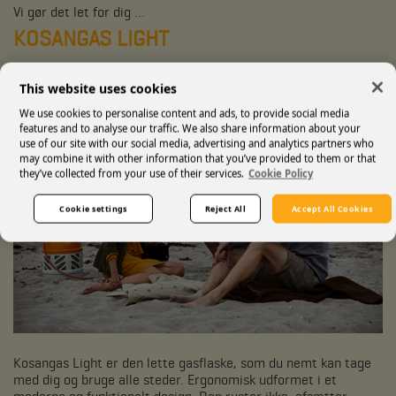
Vi gør det let for dig ...
KOSANGAS LIGHT
This website uses cookies
We use cookies to personalise content and ads, to provide social media
features and to analyse our traffic. We also share information about your
use of our site with our social media, advertising and analytics partners who
may combine it with other information that you’ve provided to them or that
they’ve collected from your use of their services.
Cookie Policy
Cookie settings
Reject All
Accept All Cookies
Kosangas Light er den lette gasflaske, som du nemt kan tage
med dig og bruge alle steder. Ergonomisk udformet i et