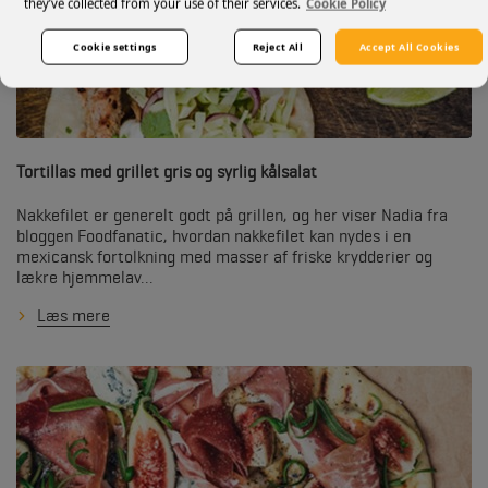
they’ve collected from your use of their services.
Cookie Policy
Cookie settings
Reject All
Accept All Cookies
Tortillas med grillet gris og syrlig kålsalat
Nakkefilet er generelt godt på grillen, og her viser Nadia fra
bloggen Foodfanatic, hvordan nakkefilet kan nydes i en
mexicansk fortolkning med masser af friske krydderier og
lækre hjemmelav...
Læs mere