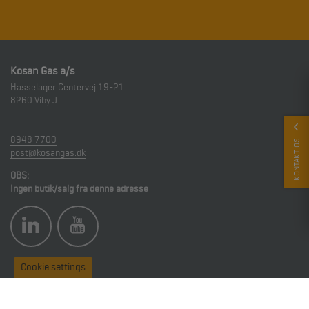
Kosan Gas a/s
Hasselager Centervej 19-21
8260
Viby J
8948 7700
KONTAKT OS
post@kosangas.dk
OBS:
Ingen butik/salg fra denne adresse
Cookie settings
DOWNLOAD MATERIALE