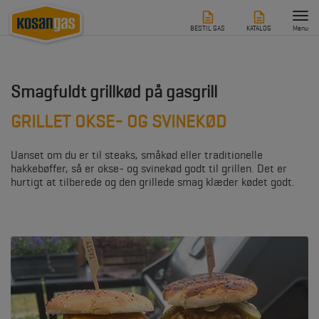
Tog
nav
BESTIL GAS
KATALOG
Menu
Smagfuldt grillkød på gasgrill
GRILLET OKSE- OG SVINEKØD
Uanset om du er til steaks, småkød eller traditionelle
hakkebøffer, så er okse- og svinekød godt til grillen. Det er
hurtigt at tilberede og den grillede smag klæder kødet godt.