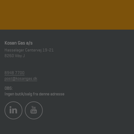
Kosan Gas a/s
Hasselager Centervej 19-21
8260
Viby J
8948 7700
post@kosangas.dk
OBS:
Ingen butik/salg fra denne adresse