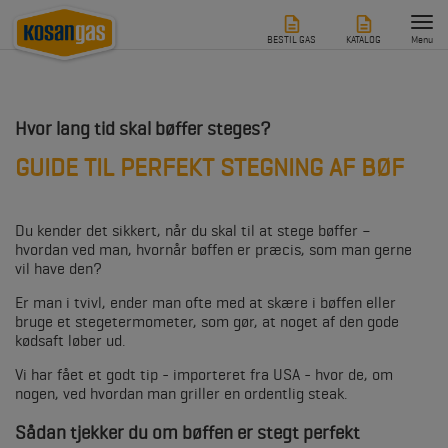
Tog
nav
BESTIL GAS
KATALOG
Menu
Hvor lang tid skal bøffer steges?
GUIDE TIL PERFEKT STEGNING AF BØF
Du kender det sikkert, når du skal til at stege bøffer –
hvordan ved man, hvornår bøffen er præcis, som man gerne
vil have den?
Er man i tvivl, ender man ofte med at skære i bøffen eller
bruge et stegetermometer, som gør, at noget af den gode
kødsaft løber ud.
Vi har fået et godt tip - importeret fra USA - hvor de, om
nogen, ved hvordan man griller en ordentlig steak.
Sådan tjekker du om bøffen er stegt perfekt