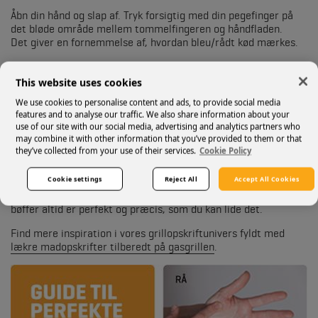
Åbn din hånd og slap af. Tryk forsigtig med din pegefinger på
det bløde område mellem tommelfingeren og håndfladen.
Det giver en fornemmelse af, hvordan bleu/rådt kød mærkes.
I den anden ende af stegningsskalaen, hvis du sætter din
tommelfinger på din lillefinger mens du trykker på hånden,
This website uses cookies
mærkes det som kød, der er "well done".
We use cookies to personalise content and ads, to provide social media
features and to analyse our traffic. We also share information about your
Sætter du der imod tommelfingeren på pegefingeren, får du
use of our site with our social media, advertising and analytics partners who
fornemmelsen af en forholdsvis rød/rare bøf.
may combine it with other information that you’ve provided to them or that
Tommelfingeren på langefingeren og ringfingeren giver
they’ve collected from your use of their services.
Cookie Policy
fornemmelsen af en let medium eller medium stegt bøf.
Cookie settings
Reject All
Accept All Cookies
Så om du er til en rød, medium eller well-done steak, kan du
med dette simple råd sikre, at stegning af dit kød og dine
bøffer altid er perfekt og præcis, som du kan lide det.
Find mere inspiration i vores grillopskriftunivers fyldt med
lækre madopskrifter tilberedt på gasgrillen
.