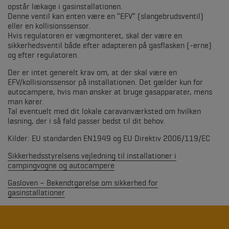
opstår lækage i gasinstallationen.
Denne ventil kan enten være en ”EFV” (slangebrudsventil)
eller en kollisionssensor.
Hvis regulatoren er vægmonteret, skal der være en
sikkerhedsventil både efter adapteren på gasflasken (-erne)
og efter regulatoren.
Der er intet generelt krav om, at der skal være en
EFV/kollisionssensor på installationen. Det gælder kun for
autocampere, hvis man ønsker at bruge gasapparater, mens
man kører.
Tal eventuelt med dit lokale caravanværksted om hvilken
løsning, der i så fald passer bedst til dit behov.
Kilder: EU standarden EN1949 og EU Direktiv 2006/119/EC
Sikkerhedsstyrelsens vejledning til installationer i
campingvogne og autocampere
Gasloven – Bekendtgørelse om sikkerhed for
gasinstallationer