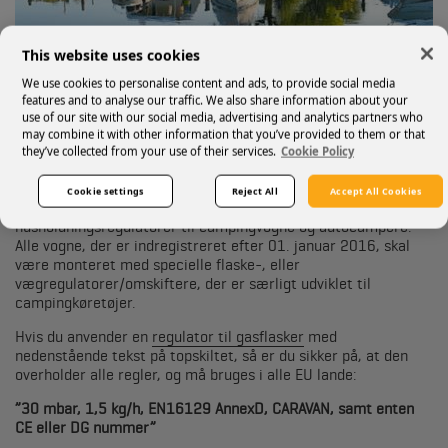
This website uses cookies
We use cookies to personalise content and ads, to provide social media
features and to analyse our traffic. We also share information about your
GASREGLER FOR REGULATORER TIL
use of our site with our social media, advertising and analytics partners who
may combine it with other information that you’ve provided to them or that
GASFLASKER PÅ CAMPING
they’ve collected from your use of their services.
Cookie Policy
Cookie settings
Reject All
Accept All Cookies
Man må ikke længere bruge standard
husholdningsregulatorer til campingvogne og autocampere.
Alle vogne, der er indregistreret efter 01. januar 2016, skal
være monteret med specielle flaske-, eller
vægregulatorer/omskiftere, der er særligt udviklet til
campingkøretøjer.
Hvis du anvender en
regulator til gasflasker
med
nedenstående tekst på topskiltet, så er du sikker på, at den
overholder alle regler, og må bruges i alle EU lande:
”30 mbar, 1,5 kg/h, EN16129 AnnexD, CARAVAN, samt enten
CE eller DG nummer”