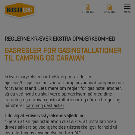
Tog
nav
BESTIL GAS
KATALOG
Menu
REGLERNE KRÆVER EKSTRA OPMÆRKSOMHED
GASREGLER FOR GASINSTALLATIONER
TIL CAMPING OG CARAVAN
Erhvervsstyrelsen har indskærpet, at det er
ejerens/brugerens ansvar, at campingvognen/camperen er i
forsvarlig stand. Læs mere om
regler for gasinstallationer
,
så du ved hvad du skal være opmærksom på med dine
camping og caravan gasinstallationer og når du bruger og
håndterer
camping gasflasker
.
Uddrag af Erhvervsstyrelsens vejledning:
”Ejeren af en gasinstallation skal sikre, at installationen
drives sikkert og vedligeholdes tilstrækkeligt i forhold til
installationens anvendelse og formål.”