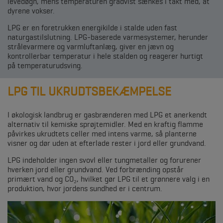
levedøgn, mens temperaturen gradvist sænkes i takt med, at
dyrene vokser.
LPG er en foretrukken energikilde i stalde uden fast
naturgastilslutning. LPG-baserede varmesystemer, herunder
strålevarmere og varmluftanlæg, giver en jævn og
kontrollerbar temperatur i hele stalden og reagerer hurtigt
på temperaturudsving.
LPG TIL UKRUDTSBEKÆMPELSE
I økologisk landbrug er gasbrænderen med LPG et anerkendt
alternativ til kemiske sprøjtemidler. Med en kraftig flamme
påvirkes ukrudtets celler med intens varme, så planterne
visner og dør uden at efterlade rester i jord eller grundvand.
LPG indeholder ingen svovl eller tungmetaller og forurener
hverken jord eller grundvand. Ved forbrænding opstår
primært vand og CO₂, hvilket gør LPG til et grønnere valg i en
produktion, hvor jordens sundhed er i centrum.