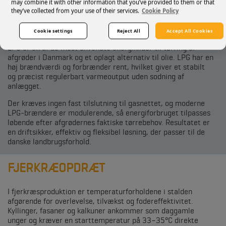
may combine it with other information that you’ve provided to them or that
they’ve collected from your use of their services.
Cookie Policy
TØRRING AF AFGRØDER
Cookie settings
Reject All
Accept All Cookies
LPG er en af de mest anvendte energikilder til tørring af
afgrøder i Danmark og et oplagt alternativ til olie. LPG har en
høj brændværdi og forbrænder rent, hvilket giver et stabilt
og præcist regulerbart varmeoutput uden sodning af
anlægget.
Der kræves ingen fast tilslutning til gasnettet, og moderne
LPG-brændere er modulerende, så energiforbruget tilpasses
løbende efter afgrødernes faktiske tørrebehov. Resultatet er
en driftsikker, effektiv og fleksibel løsning, der passer til de
danske landbrugsforhold.
FJERKRÆOPDRÆT
I fjerkræsproduktion er temperaturforholdene i stalden
afgørende for overlevelse, tilvækst og fodereffektivitet.
Kyllinger, fasaner og kalkuner ankommer som daggamle
unger og kræver en starttemperatur på 33–35°C direkte