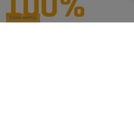
Cookie settings
Levering i hele Norden
100% er målet for leveringssikkerhed hos os. Nøje planlægning
og årelang erfaring. Absolut leveringssikkerhed er ikke noget,
der kommer af sig selv og har højeste prioritering hos os.
Højeste kreditværdighed
Kosan Gas har, i november 2016, fået tildelt AAA-diplomet for
højeste kreditværdighed baseret på Bisnodes
kreditvurderingssystem.