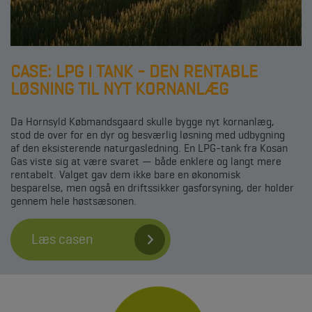
CASE: LPG I TANK - DEN RENTABLE
LØSNING TIL NYT KORNANLÆG
Da Hornsyld Købmandsgaard skulle bygge nyt kornanlæg,
stod de over for en dyr og besværlig løsning med udbygning
af den eksisterende naturgasledning. En LPG-tank fra Kosan
Gas viste sig at være svaret — både enklere og langt mere
rentabelt. Valget gav dem ikke bare en økonomisk
besparelse, men også en driftssikker gasforsyning, der holder
gennem hele høstsæsonen.
Læs casen